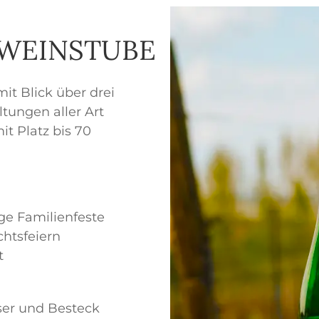
 WEINSTUBE
t Blick über drei
ltungen aller Art
t Platz bis 70
ge Familienfeste
chtsfeiern
t
äser und Besteck